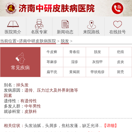
医院简介
名医专家
新闻动态
来院路线
在线挂号
当前位置>
济南中研皮肤病医院
>
脱发
>
牛皮癣
青春痘
脱发
疤痕
荨麻疹
湿疹
灰指甲
皮炎
常见疾病
扁平疣
黄褐斑
带状疱疹
斑秃
别名：
掉头发
发病原因：
遗传、压力过大及外界刺激等
因素
遗传性：
有遗传性
多发人群：
中年男性
就诊科室：
皮肤科
相关症状：
头发油腻，头屑多，焦枯发蓬，缺乏光泽...
【详细】