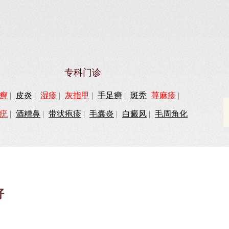
专科门诊
癣
|
皮炎
|
湿疹
|
灰指甲
|
手足癣
|
斑秃
荨麻疹
|
疣
|
酒糟鼻
|
带状疱疹
|
毛囊炎
|
白癜风
|
毛周角化
好