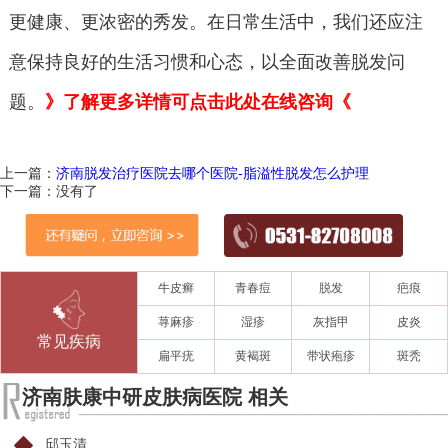
更健康、更浓密的秀发。在日常生活中，我们还应注
意保持良好的生活习惯和心态，以全面改善脱发问
题。
》了解更多详情可点击此处在线咨询《
上一篇：
济南脱发治疗医院去哪个医院-脂溢性脱发怎么护理
下一篇：没有了
牛皮癣
青春痘
脱发
疤痕
荨麻疹
湿疹
灰指甲
皮炎
常见疾病
扁平疣
黄褐斑
带状疱疹
斑秃
济南肤康中研皮肤病医院 相关
邱玉清