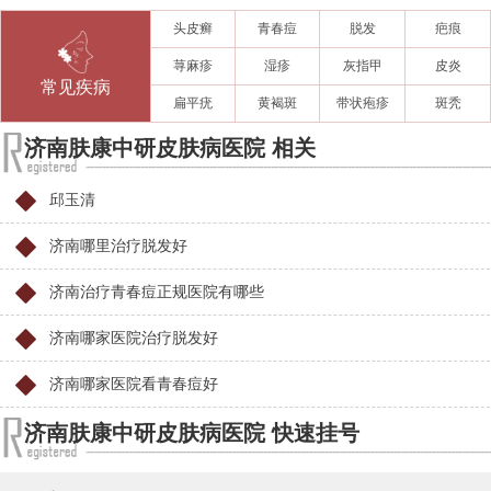
头皮癣
青春痘
脱发
疤痕
荨麻疹
湿疹
灰指甲
皮炎
常见疾病
扁平疣
黄褐斑
带状疱疹
斑秃
济南肤康中研皮肤病医院 相关
邱玉清
济南哪里治疗脱发好
济南治疗青春痘正规医院有哪些
济南哪家医院治疗脱发好
济南哪家医院看青春痘好
济南肤康中研皮肤病医院 快速挂号