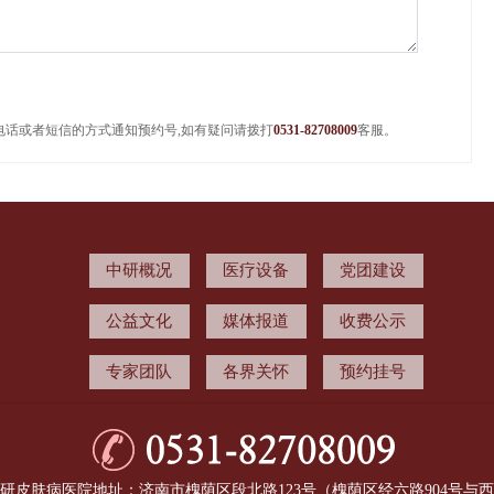
电话或者短信的方式通知预约号,如有疑问请拨打
0531-82708009
客服。
中研概况
医疗设备
党团建设
公益文化
媒体报道
收费公示
专家团队
各界关怀
预约挂号
研皮肤病医院地址：济南市槐荫区段北路123号（槐荫区经六路904号与