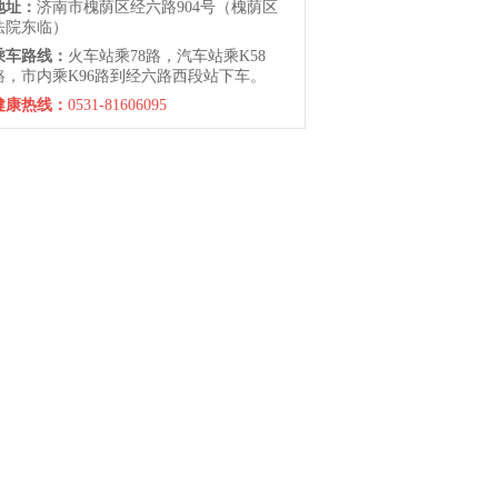
地址：
济南市槐荫区经六路904号（槐荫区
法院东临）
乘车路线：
火车站乘78路，汽车站乘K58
路，市内乘K96路到经六路西段站下车。
健康热线：
0531-81606095