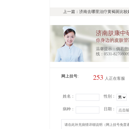
上一篇：
济南去哪里治疗黄褐斑比较
济南肤康中
你身边的皮肤管
温馨提示：倘若您
线：0531-8270
253
网上挂号:
人正在客服
姓名：
性别：
病种：
日期：