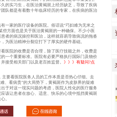
不久的实习生，在医治黄褐斑上经历缺乏，导致了疾病
疗团队都是有着数十年临床经历的专家，在疾病的医治
一家的医疗设备的医院。俗话说“巧妇难为无米之
从某些方面也是关于医治黄褐斑的一种确保。不少小医
斑患者的病况操控和医治，这样就容易导致病况的拖沓
备，为医治精神分裂症打下了厚实的硬件基础。
医院的收费是否合理，除了医疗技能之外，收费是
院的一个重要标准。医院有必要严格执行国际门及物价
，并接受相关部门以及老百姓监督。
》》》有疑问?点
主要看医院医务人员的工作本质是否热心仔细。去
病难、看病贵”的大局势下，黄褐斑作为皮肤界的疑难
是出于对这一现实问题的考虑，医院人性化的医疗服务
院应该让患者在放心、适意、快乐的心境中抵挡黄褐斑
关心。