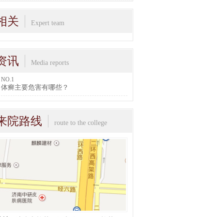
相关
Expert team
资讯
Media reports
NO.1
体癣主要危害有哪些？
来院路线
route to the college